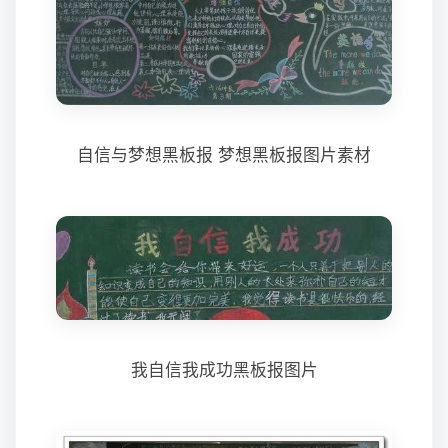
自信与梦想黑板报 梦想黑板报图片素材
我自信我成功黑板报图片