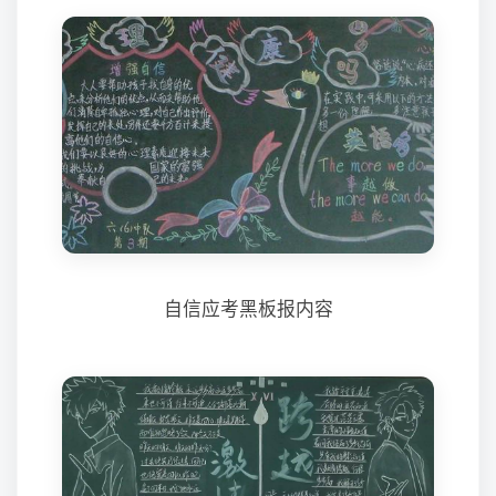
自信应考黑板报内容