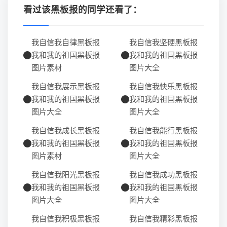
看过该黑板报的同学还看了：
我自信我自律黑板报
我自信我坚硬黑板报
我和我的祖国黑板报
我和我的祖国黑板报
图片素材
图片大全
我自信我展示黑板报
我自信我快乐黑板报
我和我的祖国黑板报
我和我的祖国黑板报
图片大全
图片大全
我自信我成长黑板报
我自信我能行黑板报
我和我的祖国黑板报
我和我的祖国黑板报
图片素材
图片大全
我自信我阳光黑板报
我自信我成功黑板报
我和我的祖国黑板报
我和我的祖国黑板报
图片大全
图片大全
我自信我积极黑板报
我自信我精彩黑板报