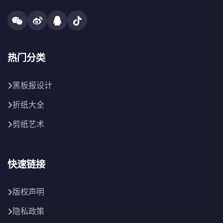
热门分类
黑板报设计
折纸大全
剪纸艺术
快速链接
版权声明
隐私政策