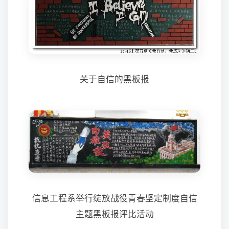
关于自信的黑板报
信息工程系举行绽放战役青春坚定制度自信
主题黑板报评比活动