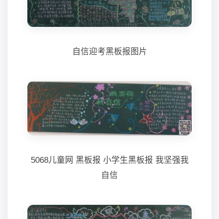
自信迎考黑板报图片
5068儿童网 黑板报 小学生黑板报 我坚强我
自信