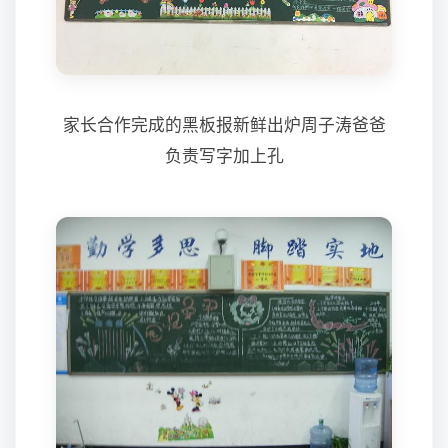
家长合作完成的黑板报新鲜出炉周子涛爸爸
负责写字加上孔