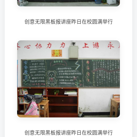
创意无限黑板报讲座昨日在校圆满举行
创意无限黑板报讲座昨日在校圆满举行