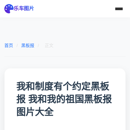
乐车图片
首页
/
黑板报
/
正文
我和制度有个约定黑板
报 我和我的祖国黑板报
图片大全