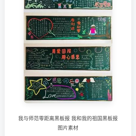
我与师范零距离黑板报 我和我的祖国黑板报
图片素材