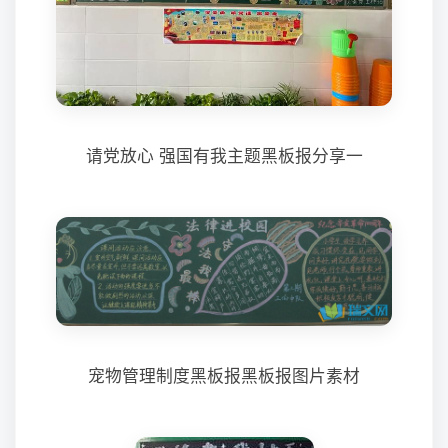
请党放心 强国有我主题黑板报分享一
宠物管理制度黑板报黑板报图片素材