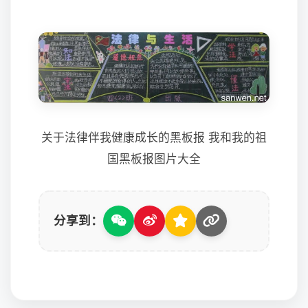
关于法律伴我健康成长的黑板报 我和我的祖
国黑板报图片大全
分享到：