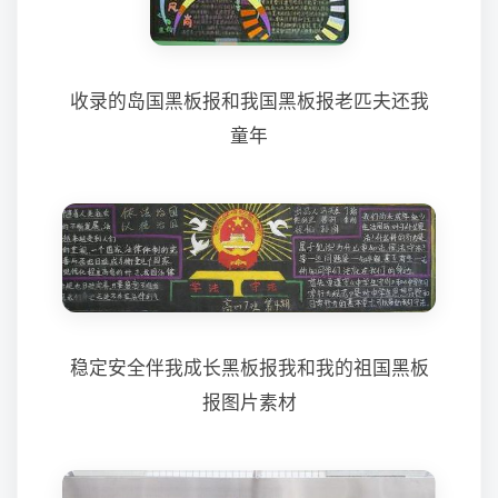
收录的岛国黑板报和我国黑板报老匹夫还我
童年
稳定安全伴我成长黑板报我和我的祖国黑板
报图片素材