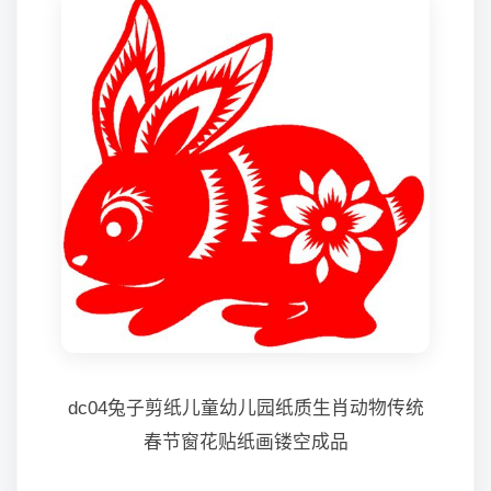
dc04兔子剪纸儿童幼儿园纸质生肖动物传统
春节窗花贴纸画镂空成品