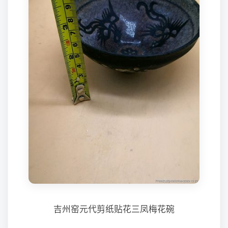
吉州窑元代剪纸贴花三凤梅花碗