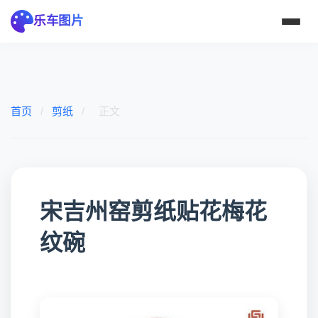
乐车图片
首页
/
剪纸
/
正文
宋吉州窑剪纸贴花梅花
纹碗