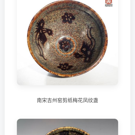
南宋吉州窑剪纸梅花凤纹盏