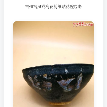
吉州窑凤戏梅花剪纸贴花碗包老