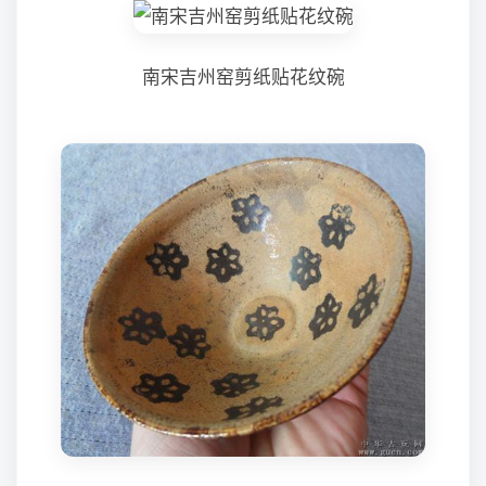
南宋吉州窑剪纸贴花纹碗