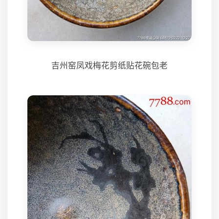
吉州窑凤戏梅花剪纸贴花碗包老