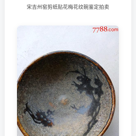
宋吉州窑剪纸贴花梅花纹碗鉴定拍卖