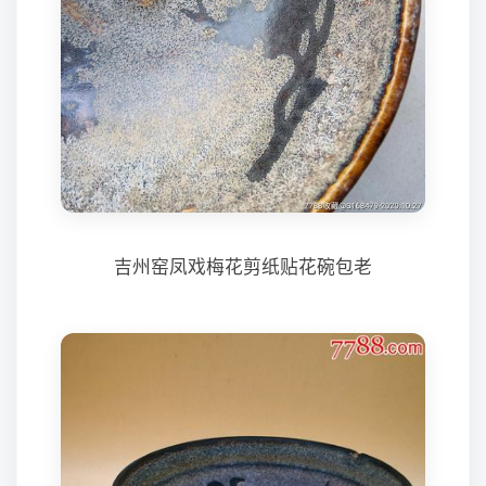
吉州窑凤戏梅花剪纸贴花碗包老