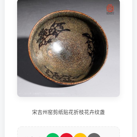
宋吉州窑剪纸贴花折枝花卉纹盏