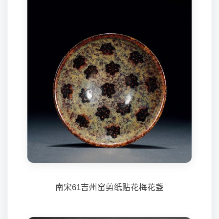
南宋61吉州窑剪纸贴花梅花盏