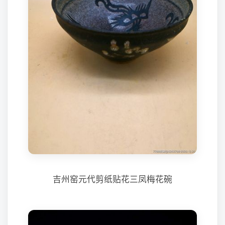
吉州窑元代剪纸贴花三凤梅花碗