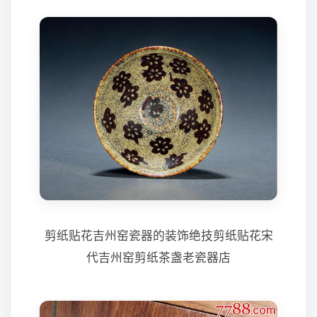
剪纸贴花吉州窑瓷器的装饰绝技剪纸贴花宋
代吉州窑剪纸茶盏老瓷器店