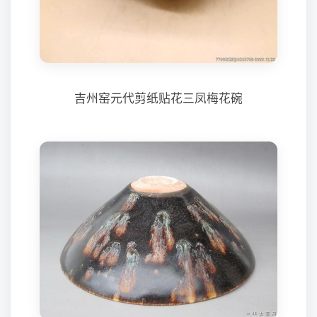
吉州窑元代剪纸贴花三凤梅花碗