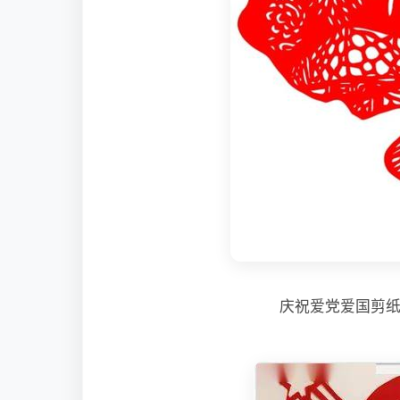
庆祝爱党爱国剪