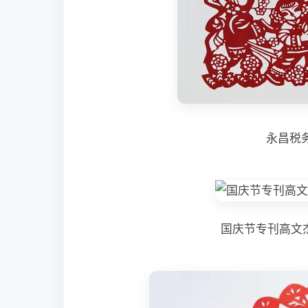
永昌税
国庆节专刊高文