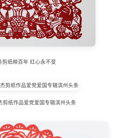
务剪纸映百年 红心永不变
杰剪纸作品爱党爱国专辑滨州头条