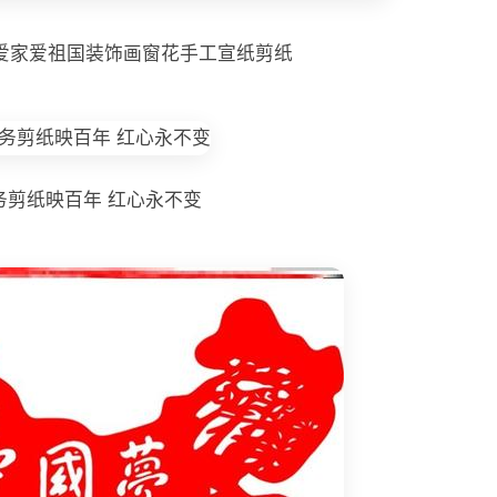
爱家爱祖国装饰画窗花手工宣纸剪纸
务剪纸映百年 红心永不变