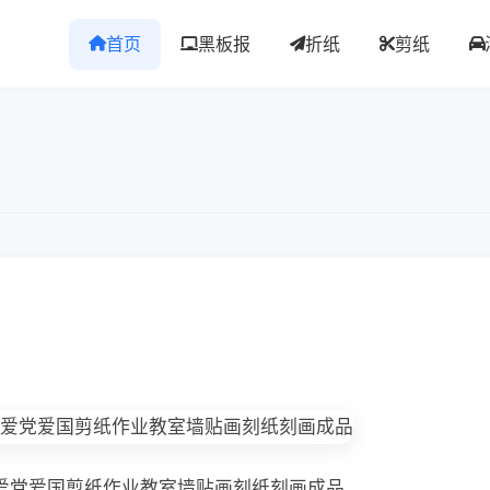
首页
黑板报
折纸
剪纸
爱党爱国剪纸作业教室墙贴画刻纸刻画成品