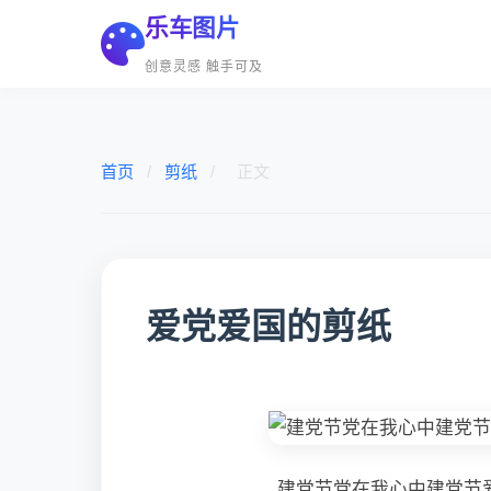
乐车图片
创意灵感 触手可及
首页
/
剪纸
/
正文
爱党爱国的剪纸
建党节党在我心中建党节