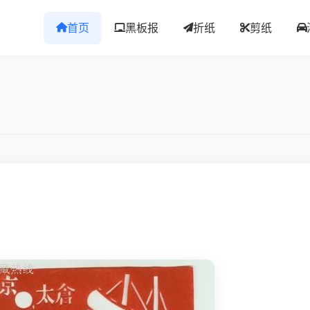
首页
黑板报
折纸
剪纸