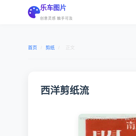
乐车图片
创意灵感 触手可及
首页
/
剪纸
/
正文
西洋剪纸流