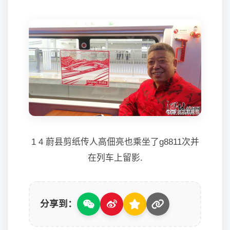
1 4 蔚县剪纸传人高佃亮也乘坐了g8811次并
在列车上留影.
分享到：