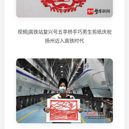
视频|高铁站复兴号五亭桥手巧男生剪纸庆祝
扬州迈入高铁时代