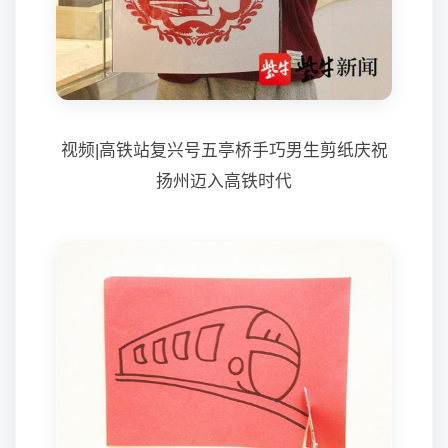
视频|高铁站复兴号五亭桥手巧男生剪纸庆祝
扬州迈入高铁时代