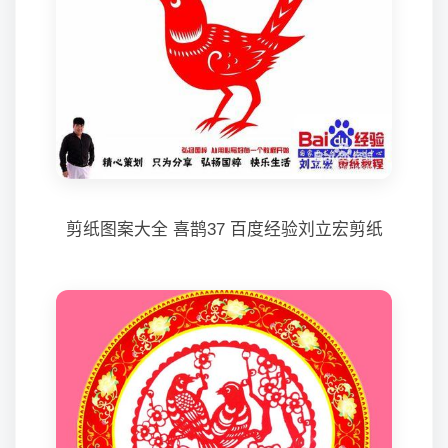
剪纸图案大全 喜鹊37 百度经验刘立宏剪纸