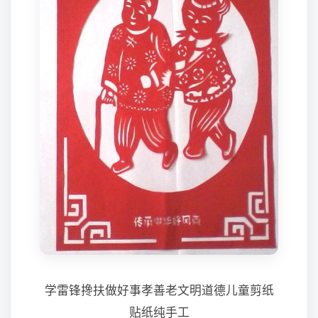
学雷锋搀扶做好事孝善老文明道德儿童剪纸
贴纸纯手工