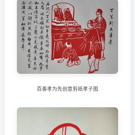
百善孝为先创意剪纸孝子图