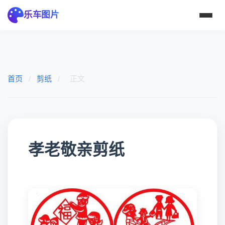
乐车图片
首页
/
剪纸
/
正文
孝老敬亲剪纸