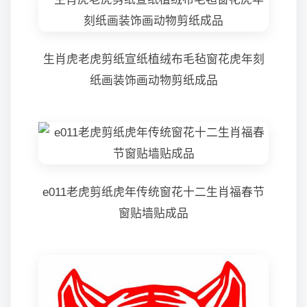
生肖虎老虎剪纸宣纸植绒布毛毡窗花虎年刻
纸画装饰画动物剪纸成品
e011老虎剪纸虎年传统窗花十二生肖福春节
窗贴墙贴成品