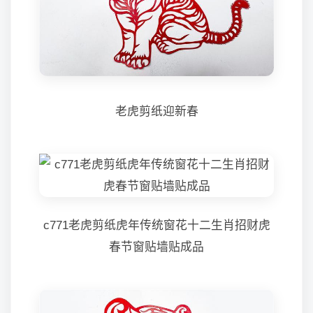
老虎剪纸迎新春
c771老虎剪纸虎年传统窗花十二生肖招财虎
春节窗贴墙贴成品