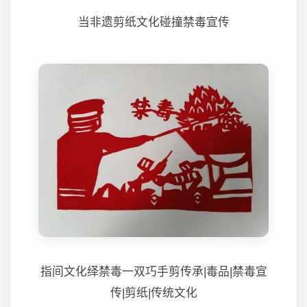
当非遗剪纸文化碰撞禁毒宣传
指间文化绎禁毒一双巧手剪传承|毒品|禁毒宣
传|剪纸|传统文化