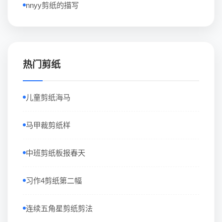
nnyy剪纸的描写
热门剪纸
儿童剪纸海马
马甲裁剪纸样
中班剪纸板报春天
习作4剪纸第二幅
连续五角星剪纸剪法