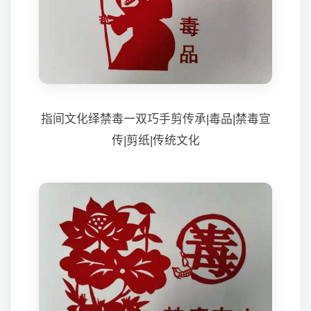
指间文化绎禁毒一双巧手剪传承|毒品|禁毒宣
传|剪纸|传统文化