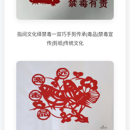
指间文化绎禁毒一双巧手剪传承|毒品|禁毒宣
传|剪纸|传统文化