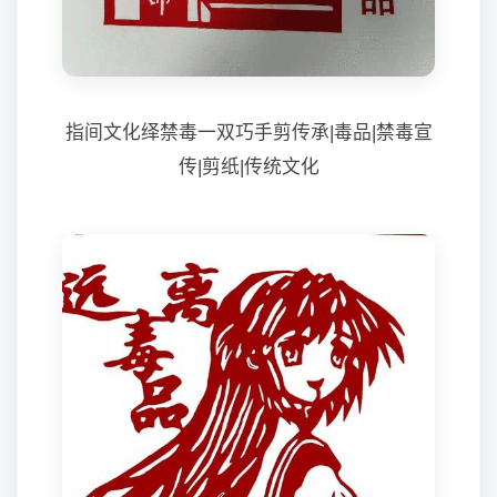
指间文化绎禁毒一双巧手剪传承|毒品|禁毒宣
传|剪纸|传统文化