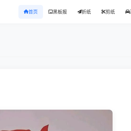
首页
黑板报
折纸
剪纸