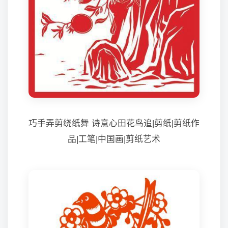
巧手弄剪绕纸舞 诗意心田花鸟追|剪纸|剪纸作
品|工笔|中国画|剪纸艺术