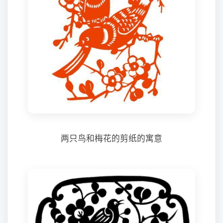
两只鸟和梅花的剪纸的寓意