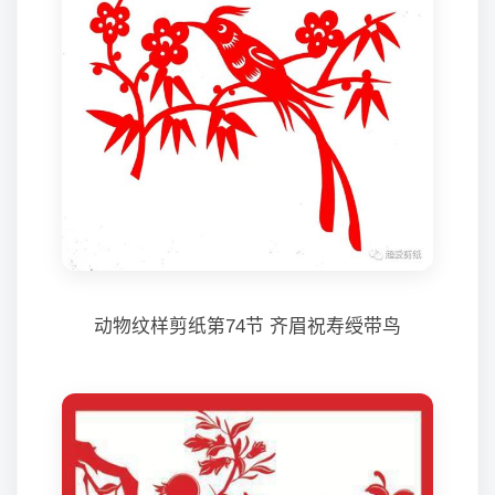
动物纹样剪纸第74节 齐眉祝寿绶带鸟