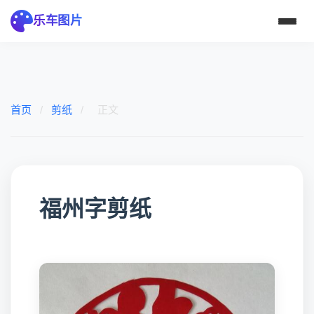
乐车图片
首页
/
剪纸
/
正文
福州字剪纸