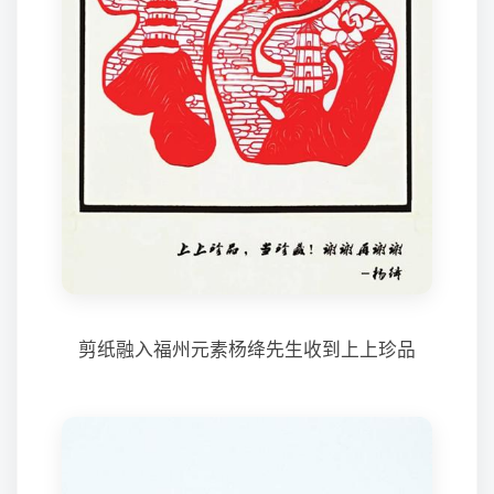
剪纸融入福州元素杨绛先生收到上上珍品