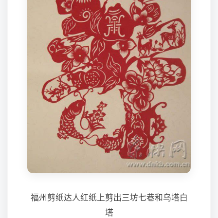
福州剪纸达人红纸上剪出三坊七巷和乌塔白
塔