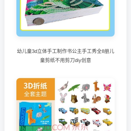
幼儿童3d立体手工制作书公主手工秀全8册儿
童剪纸不用剪刀diy创意