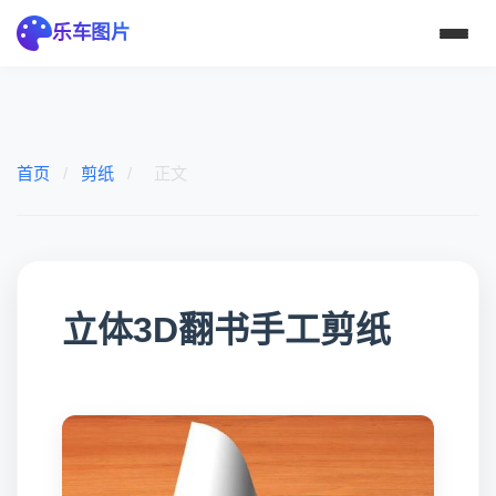
乐车图片
首页
/
剪纸
/
正文
立体3D翻书手工剪纸