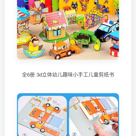
全6册 3d立体幼儿趣味小手工儿童剪纸书