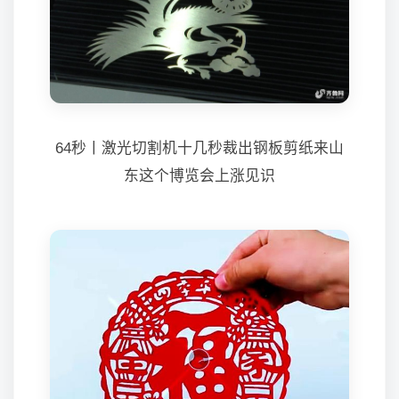
64秒丨激光切割机十几秒裁出钢板剪纸来山
东这个博览会上涨见识