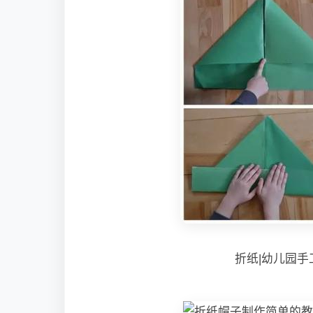
折纸|幼儿园