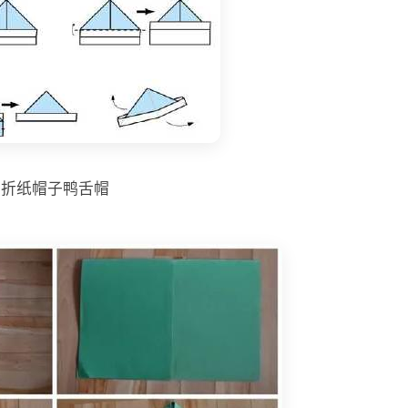
折纸帽子鸭舌帽