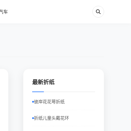
汽车
最新折纸
彼岸花花萼折纸
折纸儿童头戴花环