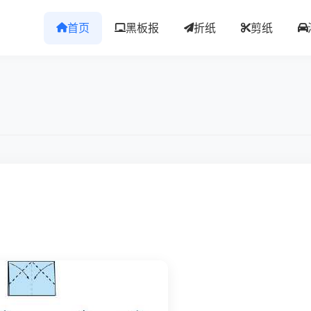
首页
黑板报
折纸
剪纸