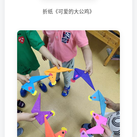
折纸《可爱的大公鸡》