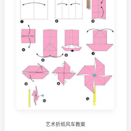
艺术折纸风车教案