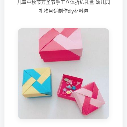
儿童中秋节万圣节手工立体折纸礼盒 幼儿园
礼物月饼制作diy材料包