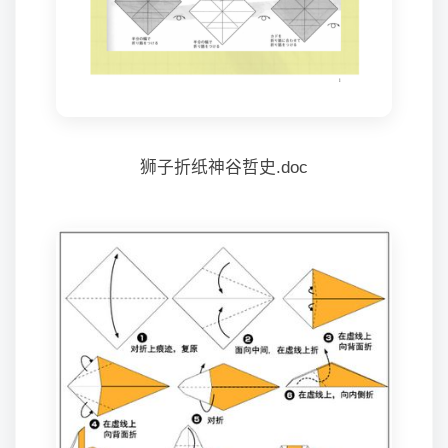
狮子折纸神谷哲史.doc