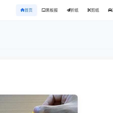
首页
黑板报
折纸
剪纸