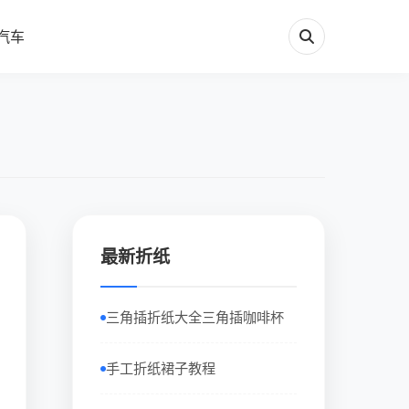
汽车
最新折纸
三角插折纸大全三角插咖啡杯
手工折纸裙子教程