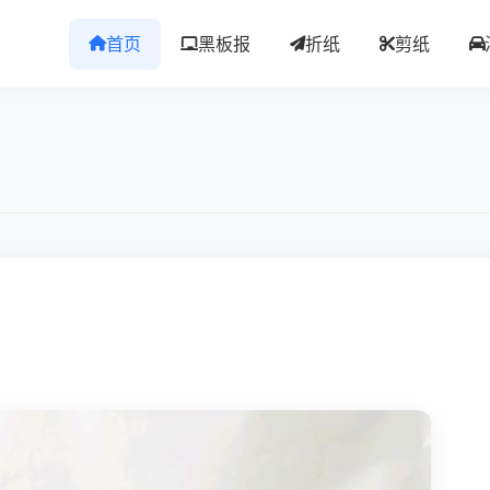
首页
黑板报
折纸
剪纸