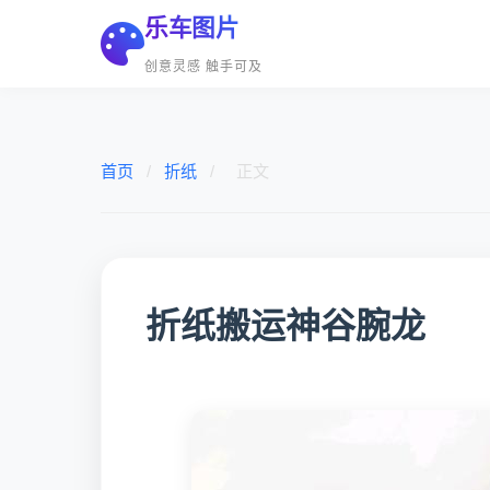
乐车图片
创意灵感 触手可及
首页
/
折纸
/
正文
折纸搬运神谷腕龙