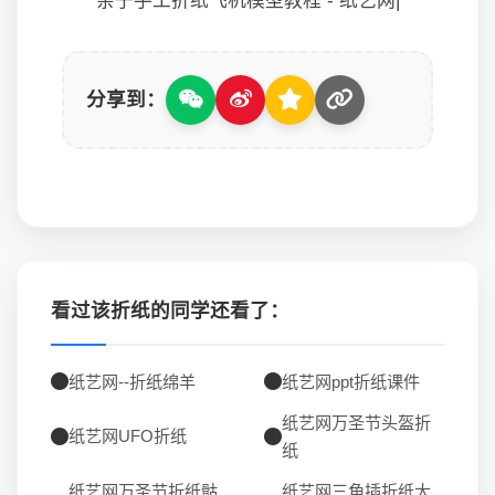
亲子手工折纸飞机模型教程 - 纸艺网|
分享到：
看过该折纸的同学还看了：
纸艺网--折纸绵羊
纸艺网ppt折纸课件
纸艺网万圣节头盔折
纸艺网UFO折纸
纸
纸艺网万圣节折纸骷
纸艺网三角插折纸大