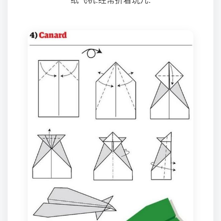
纸飞机.经常折着玩儿.