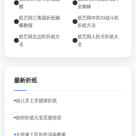
髅
全蜘蛛
纸艺网三角插折纸蝴
纸艺网中苏33战斗机
蝶教程
折纸方法
纸艺网五边形折纸方
纸艺网人民币折纸大
法
全
最新折纸
幼儿手工手提袋折纸
如何折纸元宝百度经验
大班美工区折纸浸染教案