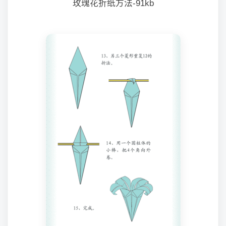
玫瑰花折纸方法-91kb