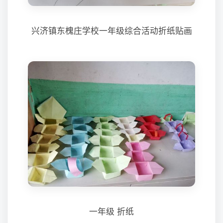
兴济镇东槐庄学校一年级综合活动折纸贴画
一年级 折纸