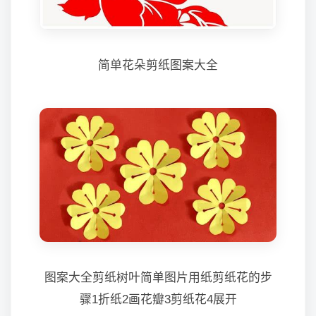
简单花朵剪纸图案大全
图案大全剪纸树叶简单图片用纸剪纸花的步
骤1折纸2画花瓣3剪纸花4展开