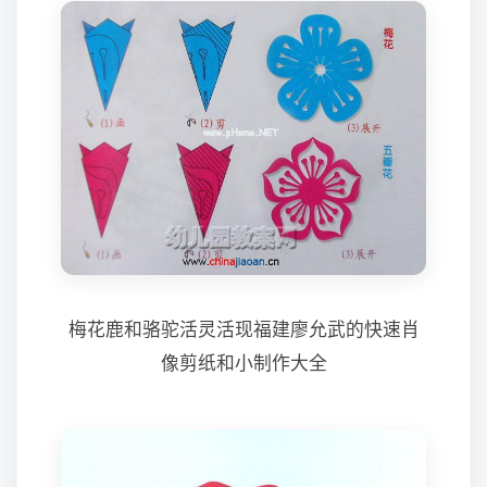
梅花鹿和骆驼活灵活现福建廖允武的快速肖
像剪纸和小制作大全