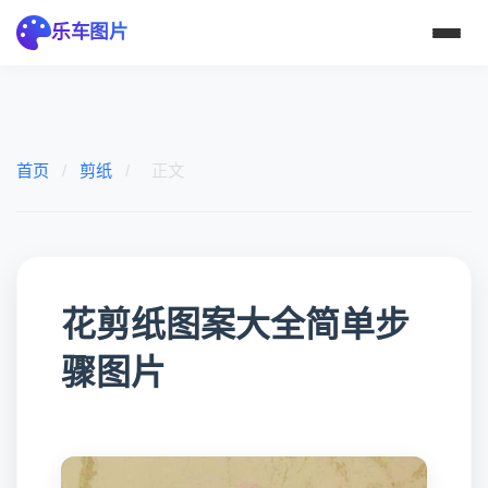
乐车图片
首页
/
剪纸
/
正文
花剪纸图案大全简单步
骤图片