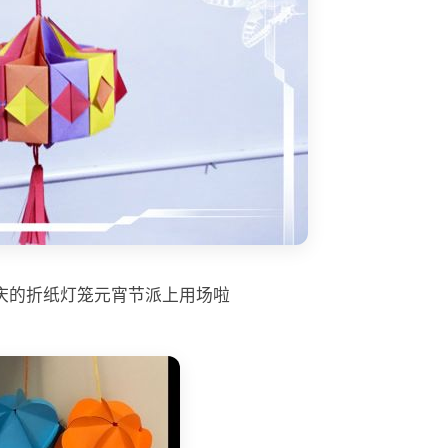
庆的折纸灯笼元宵节派上用场啦