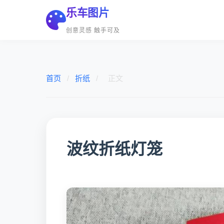
乐车图片
创意灵感 触手可及
首页
/
折纸
/
正文
波纹折纸灯笼