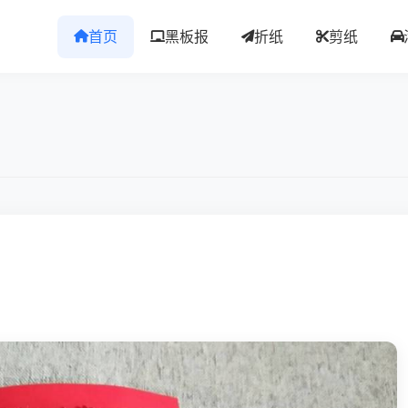
首页
黑板报
折纸
剪纸