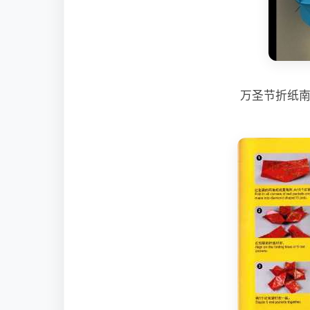
万圣节折纸