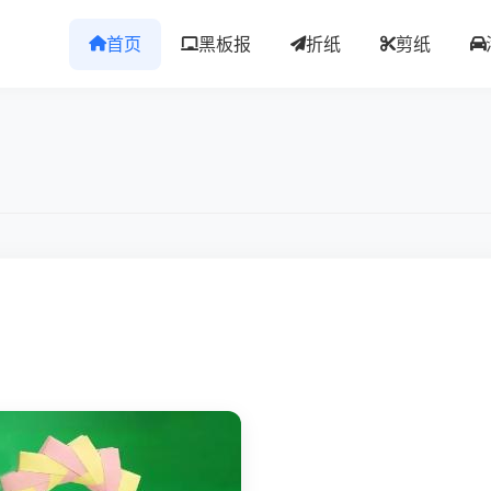
首页
黑板报
折纸
剪纸