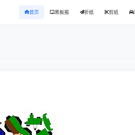
首页
黑板报
折纸
剪纸