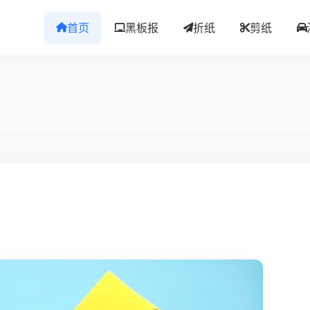
首页
黑板报
折纸
剪纸