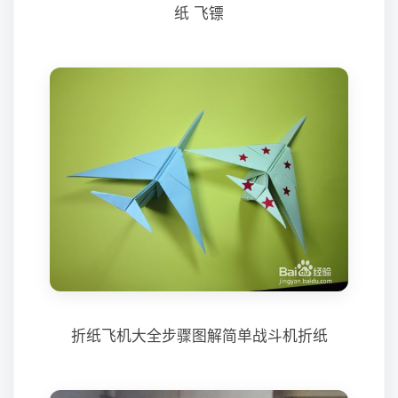
纸 飞镖
折纸飞机大全步骤图解简单战斗机折纸