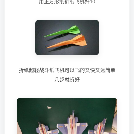
用正方形纸折纸飞机歼10
折纸超轻战斗纸飞机可以飞的又快又远简单
几步就折好