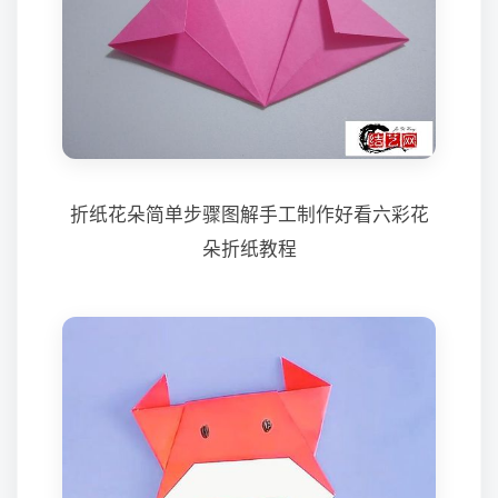
折纸花朵简单步骤图解手工制作好看六彩花
朵折纸教程