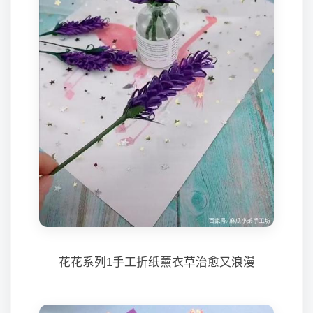
花花系列1手工折纸薰衣草治愈又浪漫