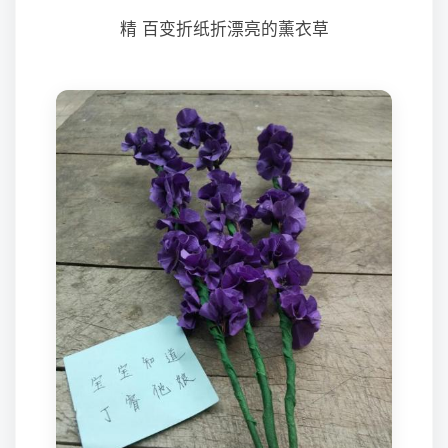
精 百变折纸折漂亮的薰衣草