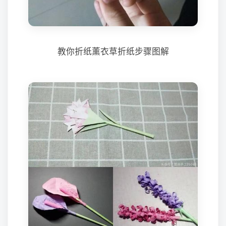
教你折纸薰衣草折纸步骤图解