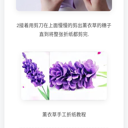
2接着用剪刀在上面慢慢的剪出薰衣草的穗子
直到将整张折纸都剪完.
薰衣草手工折纸教程