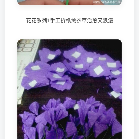
花花系列1手工折纸薰衣草治愈又浪漫