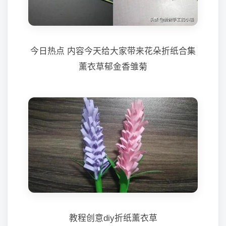
今日热点 内容今天给大家带来花朵折纸合集
薰衣草郁金香雏菊
教程创意diy折纸薰衣草