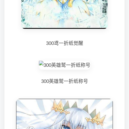
300鸢一折纸觉醒
300英雄鹫一折纸称号