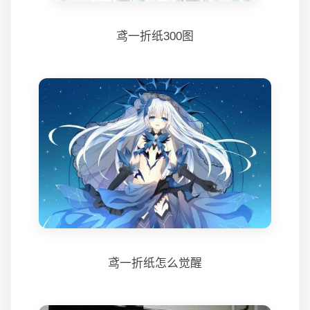
鸢一折纸300图
鸢一折纸怎么觉醒