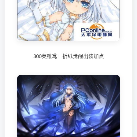
300英雄鸢一折纸觉醒出装加点