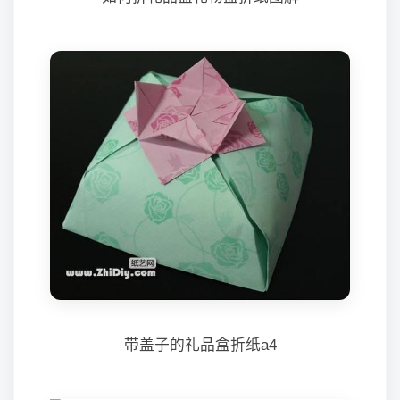
带盖子的礼品盒折纸a4