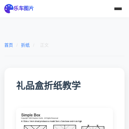
乐车图片
首页
/
折纸
/
正文
礼品盒折纸教学